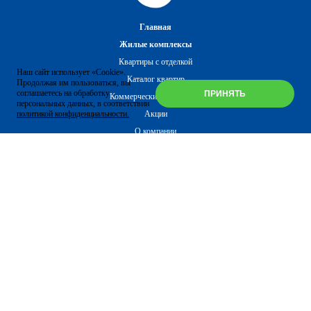
Главная
Жилые комплексы
Квартиры с отделкой
Наш сайт использует «Cookie».
Каталог квартир
Продолжая им пользоваться, вы
соглашаетесь на обработку
ПРИНЯТЬ
Коммерческие помещения
персональных данных, в соответствии
политикой конфиденциальности.
Акции
О компании
Новости
Клуб клиентов
Ипотека
Политика в отношении обработки персональных данных
Контакты
+7-4832-30-40-50
Перезвонить Вам