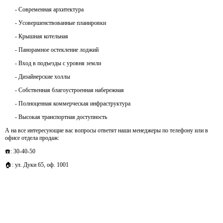
- Современная архитектура
- Усовершенствованные планировки
- Крышная котельная
- Панорамное остекление лоджий
- Вход в подъезды с уровня земли
- Дизайнерские холлы
- Собственная благоустроенная набережная
- Полноценная коммерческая инфраструктура
- Высокая транспортная доступность
А на все интересующие вас вопросы ответят наши менеджеры по телефону или в
офисе отдела продаж:
☎️: 30-40-50
🏠: ул. Дуки 65, оф. 1001