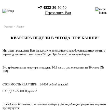
+7-4832-30-40-50
Перезвонить Вам
Главная
>
Акции
Жилые комплексы
КВАРТИРА НЕДЕЛИ В “ЯГОДА. ТРИ БАШНИ”
Квартиры с отделкой
Каталог квартир
Мы рады предложить Вам уникальную возможность приобрести квартиру мечты в
Коммерческие помещения
первом доме жилого комплекса “Ягода. Три башни” по выгодной цене.
Акции
Это трёхкомнатная квартира площадью 90.8 кв.м., расположенная на 16 этаже (№
О компании
108).
Новости
Клуб клиентов
СТОИМОСТЬ КВАРТИРЫ - 84.000 рублей за кв.м!
Ипотека
СКИДКА - 590.000 рублей!
Политика в отношении обработки персональных
данных
Новый жилой комплекс расположен на берегу Десны, обладает рядом неоспоримых
преимуществ:
Контакты