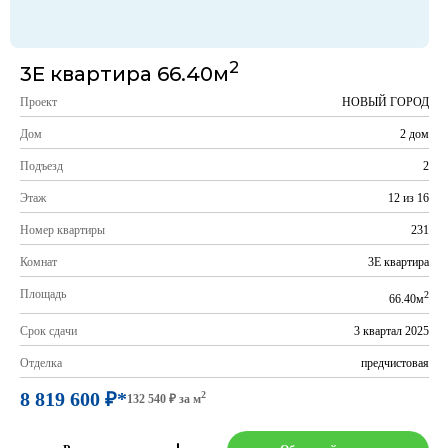
2
3Е квартира 66.40м
Проект
НОВЫЙ ГОРОД
Дом
2 дом
Подъезд
2
Этаж
12 из 16
Номер квартиры
231
Комнат
3Е квартира
Площадь
2
66.40м
Срок сдачи
3 квартал 2025
Отделка
предчистовая
8 819 600 ₽*
2
132 540 ₽ за м