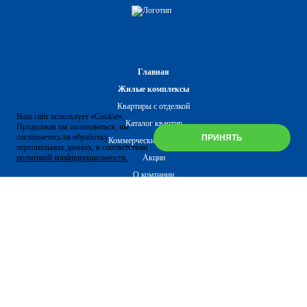
Главная
Жилые комплексы
Квартиры с отделкой
Наш сайт использует «Cookie».
Каталог квартир
Продолжая им пользоваться, вы
соглашаетесь на обработку
ПРИНЯТЬ
Коммерческие помещения
персональных данных, в соответствии
политикой конфиденциальности.
Акции
О компании
Новости
Клуб клиентов
Ипотека
Политика в отношении обработки персональных данных
Контакты
+7-4832-30-40-50