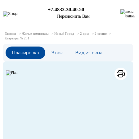
+7-4832-30-40-50
Перезвонить Вам
Главная
>
Жилые комплексы
>
Новый Город
>
2 дом
>
2 секция
>
Квартира № 231
Жилые комплексы
Квартиры с отделкой
Планировка
Этаж
Вид из окна
Каталог квартир
Коммерческие помещения
Акции
О компании
Новости
Клуб клиентов
Ипотека
Политика в отношении обработки персональных
данных
Контакты