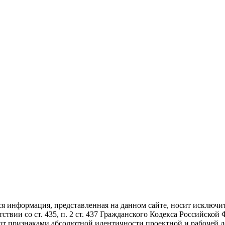
ся информация, представленная на данном сайте, носит исключ
ствии со ст. 435, п. 2 ст. 437 Гражданского Кодекса Российской
ют признаками абсолютной идентичности проектной и рабочей д