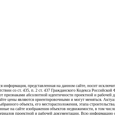
ся информация, представленная на данном сайте, носит исключ
ствии со ст. 435, п. 2 ст. 437 Гражданского Кодекса Российской
ют признаками абсолютной идентичности проектной и рабочей д
йте цены являются ориентировочными и могут меняться. Актуал
выбранного объекта, его месторасположения, этапа строительст
ленные на сайте изображения объектов недвижимости, в том чис
териалов проектной и рабочей документации. Всю информацию о