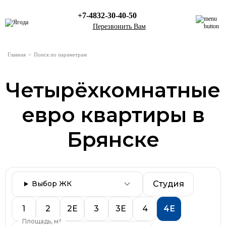
+7-4832-30-40-50
Перезвонить Вам
Главная
>
Поиск по параметрам
Жилые комплексы
Квартиры с отделкой
Четырёхкомнатные
Каталог квартир
евро квартиры в
Коммерческие помещения
Акции
Брянске
О компании
Новости
Клуб клиентов
Студия
Выбор ЖК
Ипотека
Политика в отношении обработки персональных
1
2
2Е
3
3Е
4
4Е
данных
Площадь, м²
Контакты