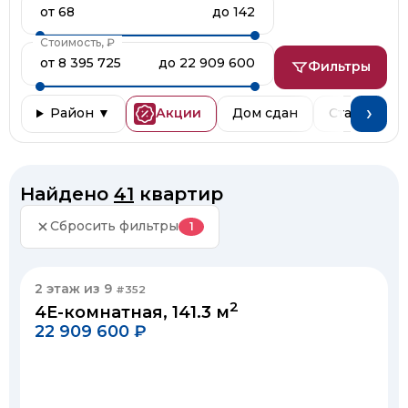
от 68
до 142
Стоимость, ₽
от 8 395 725
до 22 909 600
Фильтры
›
Район ▼
Акции
Дом сдан
Старт про
Найдено
41
квартир
Сбросить фильтры
1
2 этаж из 9
#352
2
4Е-комнатная, 141.3 м
22 909 600 ₽